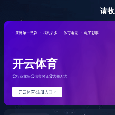
米兰体育app官方版下载
专业生产中高端工业米兰体育app官方版下载-米兰体
米兰体育app官方版下载-米兰体育（中国）
米兰体
Home
Chiller
解决方案
工厂实力
技术支持
新闻
Solution
Strength
Technology
News