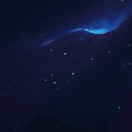
除此之外，在食品保鲜的过程中也是需要用到米兰体育app
区别对待。
总而言之，不管是加工也好、发酵也好，还是保鲜也好。米兰体
凌通牌米兰体育app官方版下载-米兰体育（中国） 在食品行
316不锈钢，蒸发器，316不锈钢水箱，316不锈钢冷冻
app官方版下载-米兰体育（中国） 制冷量足，降温效果明
上一篇：无
下一篇：无
相关内容
凌通制冷食品加工行业解决方案
2016-09-13