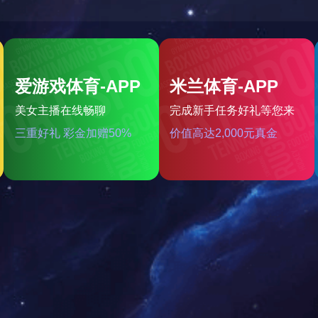
进行包装，需要使食品的温度能够满足包装的要求，此时就需要用工业米兰
需要，所以为了能够保证产品发酵的质量，我们也需要用到米兰体育app官