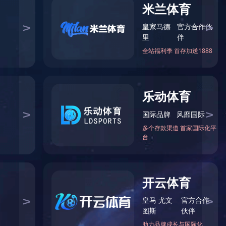
:33:28