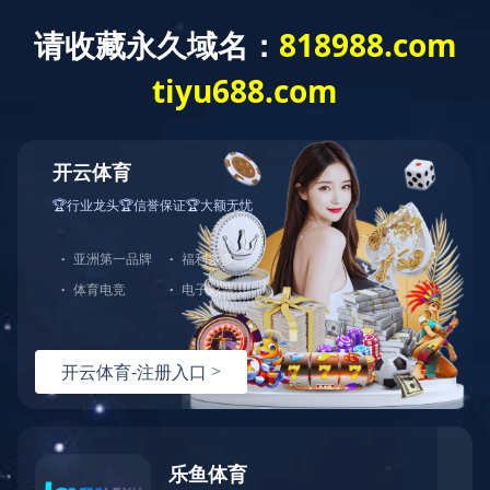
米兰体育app官方版下载
专业生产中高端工业米兰体育app官方版下载-米兰体育（中国）
米兰体育app官方版下载-米兰体育（中国）
米兰体育app官方
Home
Chiller
解决方案
工厂实力
技术支持
新闻资讯/招聘
Solution
Strength
Technology
News