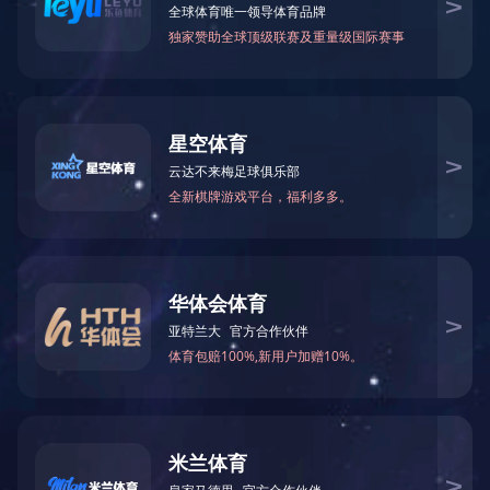
医药
化工
电子
电镀
注塑
机械
建筑
真空镀膜
食品加工
焊机
凌通制冷食品加工行业解决方案
2016-09-13
在很多食品工业中，食品通过高温加工过后，为了能够快速的进
行...