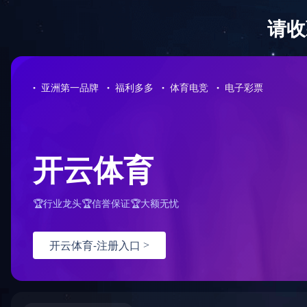
米兰体育app官方版下载
专业生产中高端工业米兰体育app官方版下载-米兰体
米兰体育app官方版下载-米兰体育（中国）
米兰体
Home
Chiller
解决方案
工厂实力
技术支持
新闻
Solution
Strength
Technology
News