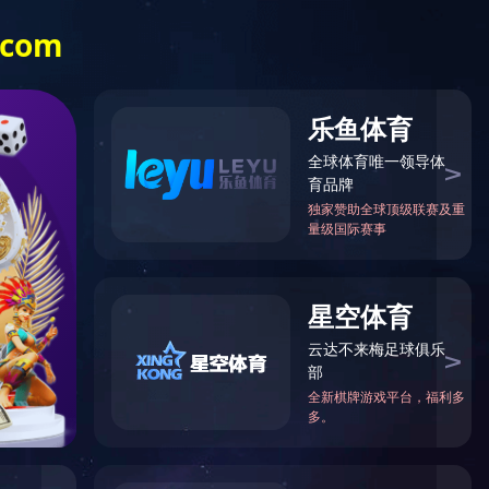
| |
联系凌通
|
网站地图
版下载-米兰体育（中国）
模温机
合作客户
Product
Customer