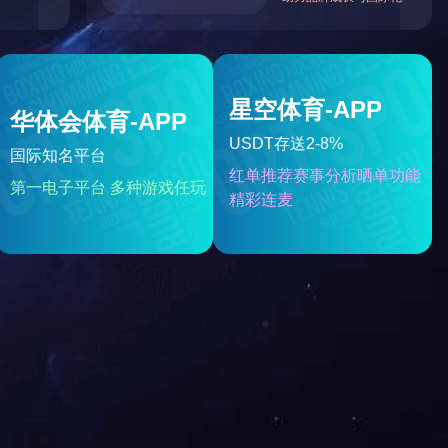
电镀厂专用风冷式米兰体育app官方版下载-米兰体育（中国）
电子厂专用风冷式米兰体育app官方版下载-米兰体育（中国）
10P风冷式米兰体育app官方版下载-米兰体育（中国）
5P风冷式米兰体育app官方版下载-米兰体育（中国）