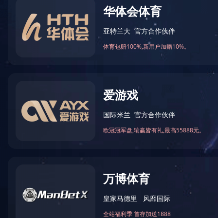
风冷螺杆米兰体育app官方版下载-米兰体育（中国）
水冷螺杆米兰体育a
双螺杆式米兰体育app官方版下载-米兰体育（中国）
低温螺杆式米兰体育
激光米兰体育app官方版下载-米兰体育（中国）
冷热一体机
模温机