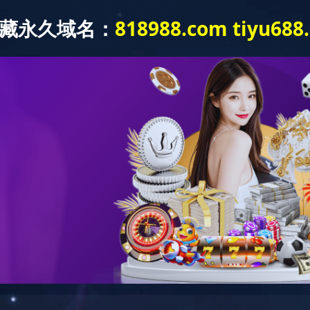
育（中国）
育app官方版下载-米兰体育（中国）
螺杆式米兰体育app官方
Product
资讯/招聘
走进凌通
About us