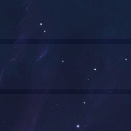
pp官方版下载-米兰体育（中国）
风冷式米兰体育app官方版下载-米兰体
app官方版下载-米兰体育（中国）
防爆螺杆式米兰体育app官方版下载