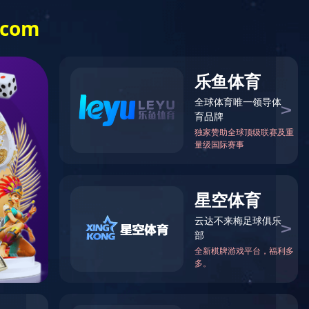
| |
联系凌通
|
网站地图
版下载-米兰体育（中国）
模温机
合作客户
Product
Customer