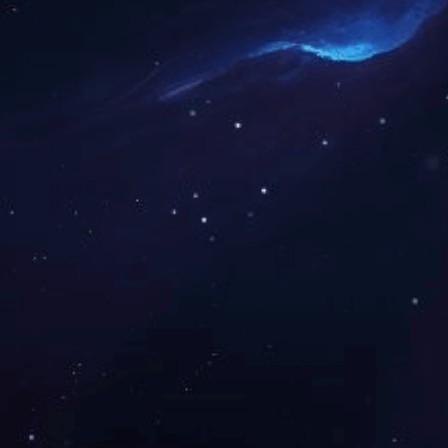
2P风冷式米兰体育app官方版下载-米兰体育（中国）