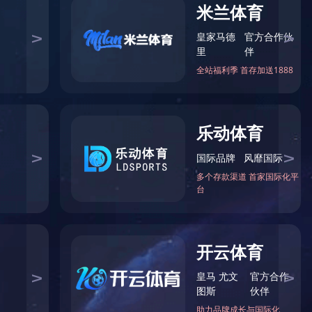
育（中国）
水冷式米兰体育app官方版下载-米兰体育（中国）
-米兰体育（中国）
低温米兰体育app官方版下载-米兰体育（中国）