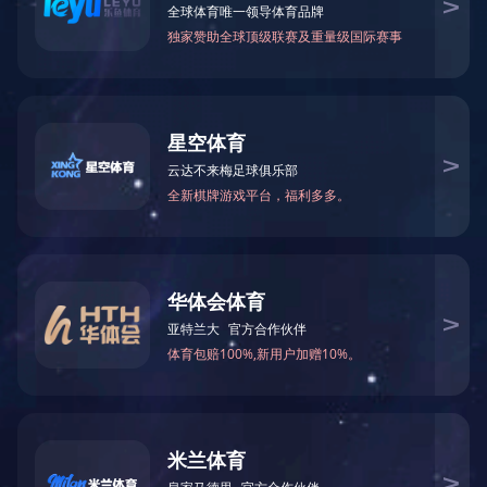
合作客户
客户评价
来源：米兰体育ap
上一个：清华大学
下一个：富泰和
相关内容