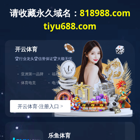
米兰体育app官方版下载
专业生产中高端工业米兰体育app官方版下载-米兰体育（中国）
米兰体育app官方版下载-米兰体育（中国）
米兰体育app官方
Home
Chiller
解决方案
工厂实力
技术支持
新闻资讯/招聘
Solution
Strength
Technology
News