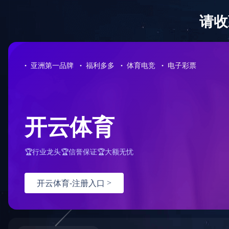
米兰体育app官方版下载
专业生产中高端工业米兰体育app官方版下载-米兰体
米兰体育app官方版下载-米兰体育（中国）
米兰体
Home
Chiller
解决方案
工厂实力
技术支持
新闻
Solution
Strength
Technology
News