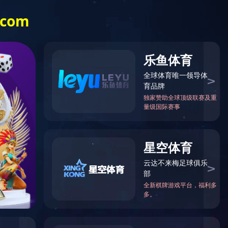
| |
联系凌通
|
网站地图
版下载-米兰体育（中国）
模温机
合作客户
Product
Customer