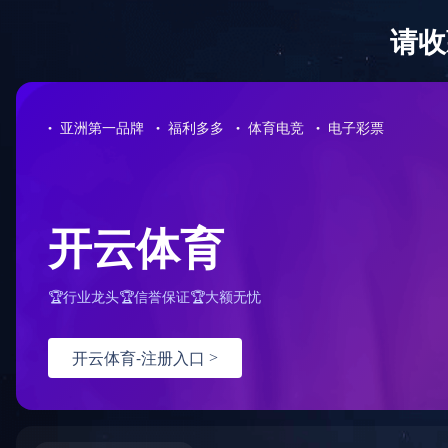
米兰体育app官方版下载
专业生产中高端工业米兰体育app官方版下载-米兰体
米兰体育app官方版下载-米兰体育（中国）
米兰体
Home
Chiller
解决方案
工厂实力
技术支持
新闻
Solution
Strength
Technology
News