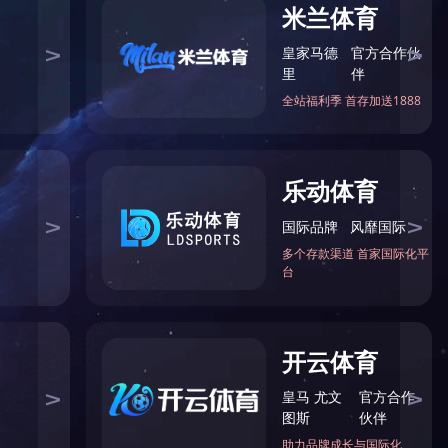
:29:35
返回列表