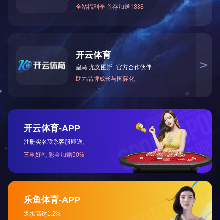
-拆下冷凝器端盖，清理水垢。
-选择合适的清洗毛刷，用清洗机进行清洗。
-清洗完成后，打开其中一侧的水阀，对铜管进行冲洗。
-装回冷凝器端盖，并检查密封性。
-打开冷凝器进出水阀门，进行补水，并检查是否有泄漏。
-条件成熟时，开机试机。
化学清洗
如稀酸加缓蚀剂的办法，可能会对铜管壁有腐蚀作用，所以
其他清洗方式
还有胶球自动在线清洗、高压清洗、超声波清洗、负电子