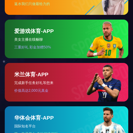
买、、、、、或？找米兰体育app官方版下载-米兰体育（中
上一篇：无
下一篇：米兰体育app官方版下载-米兰体育（中国） 四大件之冷凝器
相关资讯
工业米兰体育app官方版下载-米兰体育（中国） 冷凝器清洗方法-凌通米兰体育app官方版下载-米兰体育（中国）
2020-08-01
工业米兰体育app官方版下载-米兰体育（中国） 都有哪些特点?
2021-11-26
网站导航
联系方式