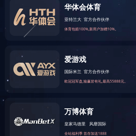
公司简介
荣誉资质
公司风采
工厂实力
来源：