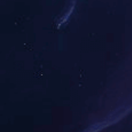
4、容量控制可采用四段式(100%-75%-50%-25%)或三段式(
5、独特内建式油压系统，无须油泵也保证压缩机维持润滑效
6、高效内螺纹铜管，增强传热效果，更加节能高效。运用CA
泄露现象．
7、选用全进口钢管，有高速钻床等专业设备制造，是钢管与
8、无需安装冷却塔冷却水泵等设备，适用于水资源缺乏及水
低温螺杆式米兰体育app官方版下载-米兰体育（中国
型号
LT-040DW
LT-050
参数
kcal/h
103888
13020
制冷量
KW
120.8
151.4
输入总功率
KW
30.9
37.9
最大运行电流
A
70
94
电源
名称