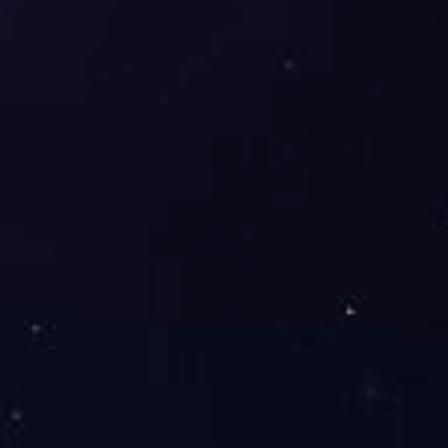
862
278
194.8×2
268.6
＂
8