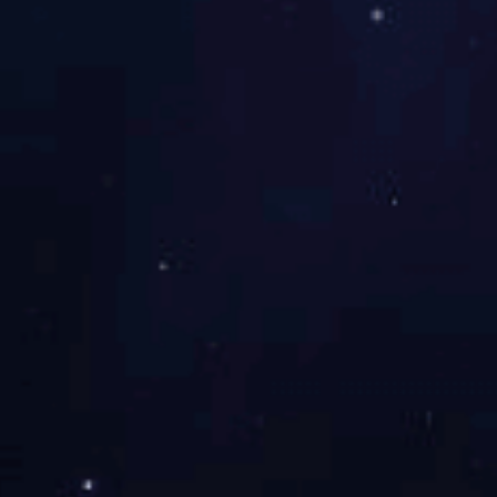
类型
冷冻水量
3
145
164.1
冷凝器
m
/h
进出水管径
lnch
＂
6＂
6
压缩机过
安全保护装置
长
mm
3460
3460
机械尺寸
宽
mm
1350
1350
高
mm
1760
1760
机组重量
kg
2950
3050
运行重量
kg
3210
3270
备注：