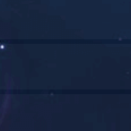
pp官方版下载-米兰体育（中国）
风冷式米兰体育app官方版下载-米兰体
app官方版下载-米兰体育（中国）
防爆螺杆式米兰体育app官方版下载
低温螺杆式米兰体育
产品说明： 螺杆式米兰体育a
质好，结构紧凑，外型美观。
工业场所及宾馆酒店商场办公
品牌BITZER德国（比泽尔）
与蒸发器，效率高...
全国咨询热线
0755-2341-9